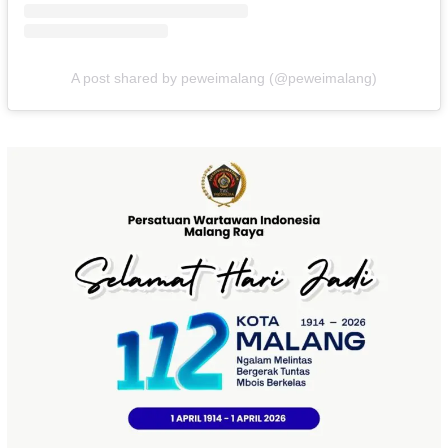
A post shared by peweimalang (@peweimalang)