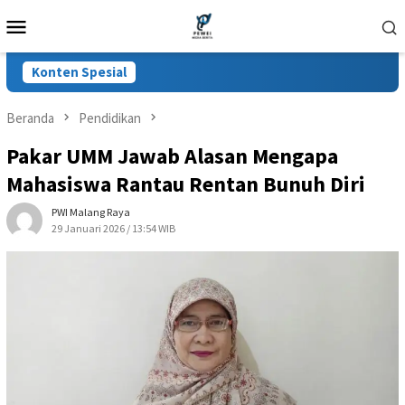
Loncat
Menu
ke
Mobile
konten
Konten Spesial
Beranda
Pendidikan
Pakar UMM Jawab Alasan Mengapa
Mahasiswa Rantau Rentan Bunuh Diri
PWI Malang Raya
29 Januari 2026 / 13:54 WIB