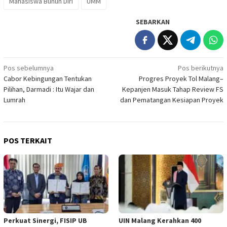
Mahasiswa Bunuh Diri
UMM
SEBARKAN
Navigasi
Pos sebelumnya
Pos berikutnya
Cabor Kebingungan Tentukan
Progres Proyek Tol Malang–
pos
Pilihan, Darmadi : Itu Wajar dan
Kepanjen Masuk Tahap Review FS
Lumrah
dan Pematangan Kesiapan Proyek
POS TERKAIT
Perkuat Sinergi, FISIP UB
UIN Malang Kerahkan 400