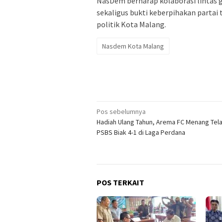
NasDem berharap kolaborasi lintas ge
sekaligus bukti keberpihakan partai
politik Kota Malang.
Nasdem Kota Malang
Navigasi
Pos sebelumnya
Hadiah Ulang Tahun, Arema FC Menang Tela
pos
PSBS Biak 4-1 di Laga Perdana
POS TERKAIT