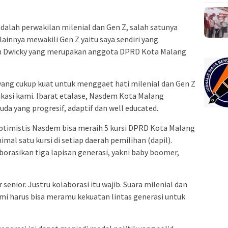
 adalah perwakilan milenial dan Gen Z, salah satunya
lainnya mewakili Gen Z yaitu saya sendiri yang
an Dwicky yang merupakan anggota DPRD Kota Malang
 yang cukup kuat untuk menggaet hati milenial dan Gen Z
asi kami. Ibarat etalase, Nasdem Kota Malang
a yang progresif, adaptif dan well educated.
ptimistis Nasdem bisa meraih 5 kursi DPRD Kota Malang
mal satu kursi di setiap daerah pemilihan (dapil).
rasikan tiga lapisan generasi, yakni baby boomer,
enior. Justru kolaborasi itu wajib. Suara milenial dan
mi harus bisa meramu kekuatan lintas generasi untuk