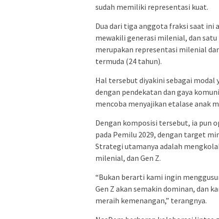
sudah memiliki representasi kuat.
Dua dari tiga anggota fraksi saat ini
mewakili generasi milenial, dan satu 
merupakan representasi milenial d
termuda (24 tahun).
Hal tersebut diyakini sebagai modal
dengan pendekatan dan gaya komunik
mencoba menyajikan etalase anak mud
Dengan komposisi tersebut, ia pun o
pada Pemilu 2029, dengan target mini
Strategi utamanya adalah mengkolabo
milenial, dan Gen Z.
“Bukan berarti kami ingin menggusur s
Gen Z akan semakin dominan, dan ka
meraih kemenangan,” terangnya.