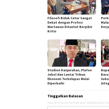
Filosofi Bidak Catur Sangat
Perk
Dekat dengan Profesi
Mala
Wartawan Dituntut Berpikir
Kerj
Kritis
Stadion Kanjuruhan, Plafon
Bupa
Jebol dan Lantai Tribun
Baru
Ekonomi Terkelupas Mulai
Seko
Diperbaiki
Inte
Tinggalkan Balasan
Alamat email Anda tidak akan dipublikasikan.
Ru