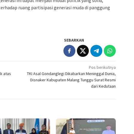
nerasi ini dapat menjadi modal politik yang solid,
 terhadap ruang partisipasi generasi muda di panggung
SEBARKAN
Pos berikutnya
k atas
TKI Asal Gondanglegi Dikabarkan Meninggal Dunia,
Disnaker Kabupaten Malang Tunggu Surat Resmi
dari Kedutaan