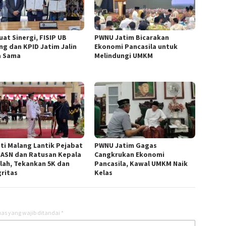
uat Sinergi, FISIP UB
PWNU Jatim Bicarakan
ng dan KPID Jatim Jalin
Ekonomi Pancasila untuk
a Sama
Melindungi UMKM
ti Malang Lantik Pejabat
PWNU Jatim Gagas
 ASN dan Ratusan Kepala
Cangkrukan Ekonomi
lah, Tekankan 5K dan
Pancasila, Kawal UMKM Naik
gritas
Kelas
as yang wajib ditandai
*