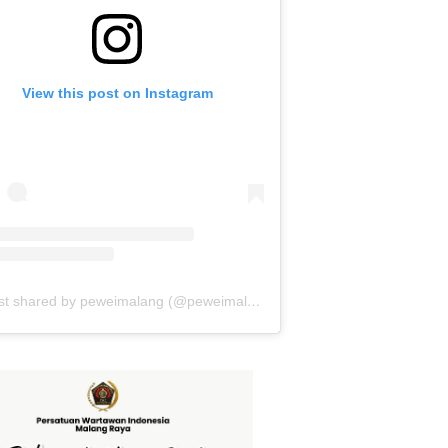
View this post on Instagram
A post shared by peweimalang (@peweimalang)