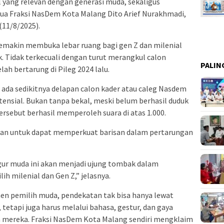
l yang relevan dengan generasi muda, sekaligus
tua Fraksi NasDem Kota Malang Dito Arief Nurakhmadi,
(11/8/2025).
emakin membuka lebar ruang bagi gen Z dan milenial
k. Tidak terkecuali dengan turut merangkul calon
PALIN
elah bertarung di Pileg 2024 lalu.
, ada sedikitnya delapan calon kader atau caleg Nasdem
potensial. Bukan tanpa bekal, meski belum berhasil duduk
tersebut berhasil memperoleh suara di atas 1.000.
sikan untuk dapat memperkuat barisan dalam pertarungan
figur muda ini akan menjadi ujung tombak dalam
 milenial dan Gen Z,” jelasnya.
n pemilih muda, pendekatan tak bisa hanya lewat
tetapi juga harus melalui bahasa, gestur, dan gaya
h mereka. Fraksi NasDem Kota Malang sendiri mengklaim