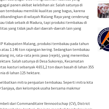
agal panen akibat kelebihan air. Salah satunya di
man tembakau memiliki kualitas yang bagus, karena
a dibandingkan di wilayah Malang Raya yang cenderung
au tidak sebaik di Madura, tapi produksi tembakau di
tas yang tidak jauh dari daerah-daerah lain yang
PHP Kabupaten Malang, produksi tembakau pada tahun
 atau 1.146 ton rajangan kering. Sedangkan tembakau
lang ini, rata-rata jenis jawa (rejeb), yang menembus
hektare. Salah satunya di Desa Sukorejo, Kecamatan
ietas kasturi sebanyak 4.651,2 ton daun basah di lahan 355
nia di lahan 125 hektare.
libatkan mitra penjualan tembakau. Seperti mitra kita
UD Sanjaya, dan kelompok usaha bersama makmur
 pembeli dari Commanditaire Vennootschap (CV), District