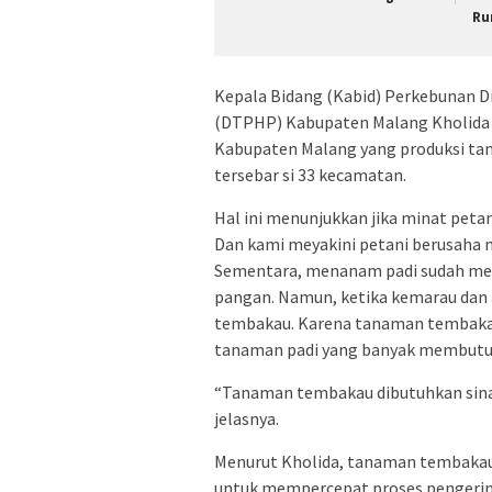
Ru
Kepala Bidang (Kabid) Perkebunan D
(DTPHP) Kabupaten Malang Kholida M
Kabupaten Malang yang produksi ta
tersebar si 33 kecamatan.
Hal ini menunjukkan jika minat pet
Dan kami meyakini petani berusaha m
Sementara, menanam padi sudah me
pangan. Namun, ketika kemarau dan
tembakau. Karena tanaman tembakau
tanaman padi yang banyak membutuh
“Tanaman tembakau dibutuhkan sinar
jelasnya.
Menurut Kholida, tanaman tembakau 
untuk mempercepat proses pengering