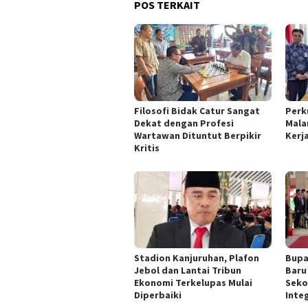
POS TERKAIT
Filosofi Bidak Catur Sangat
Perk
Dekat dengan Profesi
Mala
Wartawan Dituntut Berpikir
Kerj
Kritis
Stadion Kanjuruhan, Plafon
Bupa
Jebol dan Lantai Tribun
Baru
Ekonomi Terkelupas Mulai
Seko
Diperbaiki
Inte