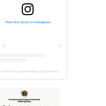
View this post on Instagram
A post shared by peweimalang (@peweimalang)