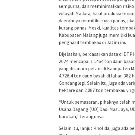
sempurna, dan meminimalkan risiko g
wilayah Madura, hasil produksi tena
daerahnya memiliki cuaca panas, jik
kurang panas. Meski, kualitas tembak
Kabupaten Malang juga memiliki kuali
penghasil tembakau di Jatim ini.
Dijelaskan, berdasarkan data di DT
2024 mencapai 11.464 ton daun basah
yang ditanam petani di Kabupaten Ma
4.726,4 ton daun basah di lahan 382 
Gondanglegi. Selain itu, juga ada var
hektare dan 2.087 ton tembakau virgi
“Untuk pemasaran, pihaknya telah me
Usaha Dagang (UD) Dadi Mas Jaya, 
barokah,” terangnnya.
Selain itu, lanjut Kholida, juga ada