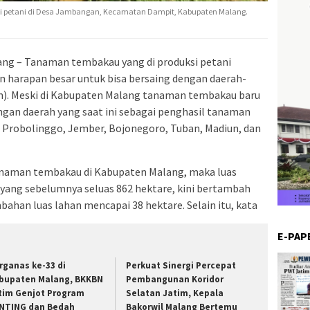
si petani di Desa Jambangan, Kecamatan Dampit, Kabupaten Malang.
ng – Tanaman tembakau yang di produksi petani
harapan besar untuk bisa bersaing dengan daerah-
im). Meski di Kabupaten Malang tanaman tembakau baru
ngan daerah yang saat ini sebagai penghasil tanaman
, Probolinggo, Jember, Bojonegoro, Tuban, Madiun, dan
aman tembakau di Kabupaten Malang, maka luas
ang sebelumnya seluas 862 hektare, kini bertambah
ahan luas lahan mencapai 38 hektare. Selain itu, kata
E-PAP
rganas ke-33 di
Perkuat Sinergi Percepat
bupaten Malang, BKKBN
Pembangunan Koridor
tim Genjot Program
Selatan Jatim, Kepala
NTING dan Bedah
Bakorwil Malang Bertemu