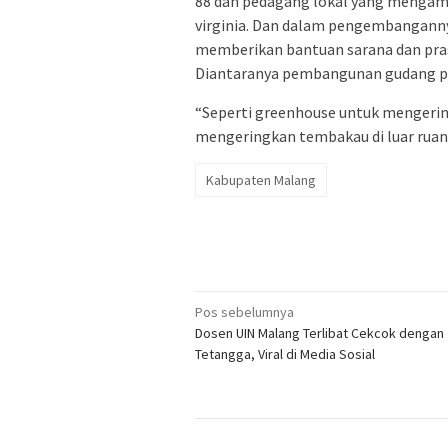
88 dan pedagang lokal yang mengamb
virginia. Dan dalam pengembangann
memberikan bantuan sarana dan pra
Diantaranya pembangunan gudang p
“Seperti greenhouse untuk mengeri
mengeringkan tembakau di luar ruang
Kabupaten Malang
Navigasi
Pos sebelumnya
Dosen UIN Malang Terlibat Cekcok dengan
pos
Tetangga, Viral di Media Sosial