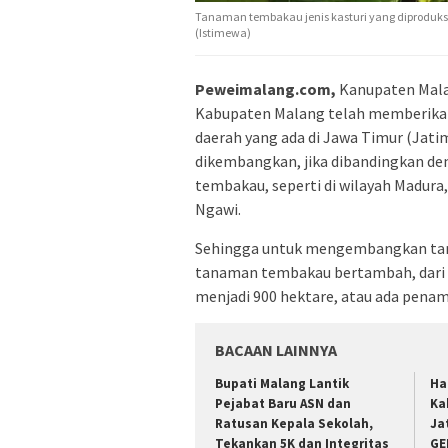
Tanaman tembakau jenis kasturi yang diproduk
(Istimewa)
Peweimalang.com,
Kanupaten Mala
Kabupaten Malang telah memberikan 
daerah yang ada di Jawa Timur (Jat
dikembangkan, jika dibandingkan de
tembakau, seperti di wilayah Madura
Ngawi.
Sehingga untuk mengembangkan tan
tanaman tembakau bertambah, dari y
menjadi 900 hektare, atau ada penamb
BACAAN LAINNYA
Bupati Malang Lantik
Ha
Pejabat Baru ASN dan
Ka
Ratusan Kepala Sekolah,
Ja
Tekankan 5K dan Integritas
GE