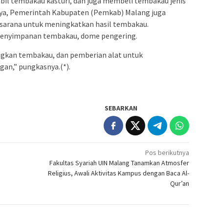
il tembakau kasturi, dan juga membeli tembakau jenis
ya, Pemerintah Kabupaten (Pemkab) Malang juga
sarana untuk meningkatkan hasil tembakau.
enyimpanan tembakau, dome pengering.
ngkan tembakau, dan pemberian alat untuk
an,” pungkasnya.(*).
SEBARKAN
Pos berikutnya
Fakultas Syariah UIN Malang Tanamkan Atmosfer
Religius, Awali Aktivitas Kampus dengan Baca Al-
Qur’an