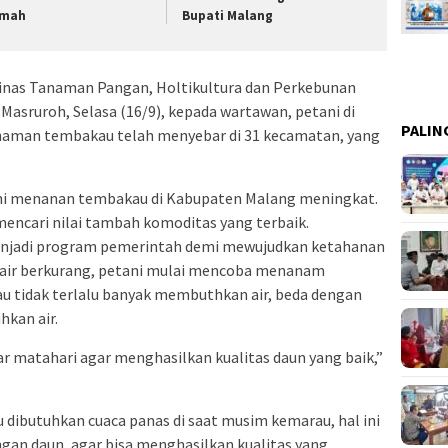
mah
Bupati Malang
inas Tanaman Pangan, Holtikultura dan Perkebunan
asruroh, Selasa (16/9), kepada wartawan, petani di
PALIN
naman tembakau telah menyebar di 31 kecamatan, yang
ani menanan tembakau di Kabupaten Malang meningkat.
encari nilai tambah komoditas yang terbaik.
njadi program pemerintah demi mewujudkan ketahanan
 air berkurang, petani mulai mencoba menanam
 tidak terlalu banyak membuthkan air, beda dengan
kan air.
 matahari agar menghasilkan kualitas daun yang baik,”
dibutuhkan cuaca panas di saat musim kemarau, hal ini
an daun, agar bisa menghasilkan kualitas yang