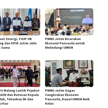
uat Sinergi, FISIP UB
PWNU Jatim Bicarakan
ng dan KPID Jatim Jalin
Ekonomi Pancasila untuk
a Sama
Melindungi UMKM
ti Malang Lantik Pejabat
PWNU Jatim Gagas
 ASN dan Ratusan Kepala
Cangkrukan Ekonomi
lah, Tekankan 5K dan
Pancasila, Kawal UMKM Naik
gritas
Kelas