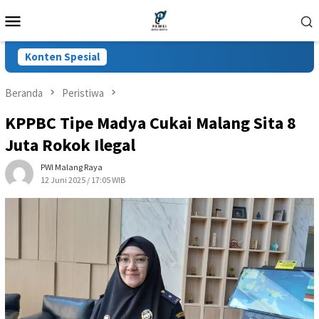
Loncat
Menu
ke
Mobile
konten
Konten Spesial
Beranda
Peristiwa
KPPBC Tipe Madya Cukai Malang Sita 8
Juta Rokok Ilegal
PWI Malang Raya
12 Juni 2025 / 17:05 WIB