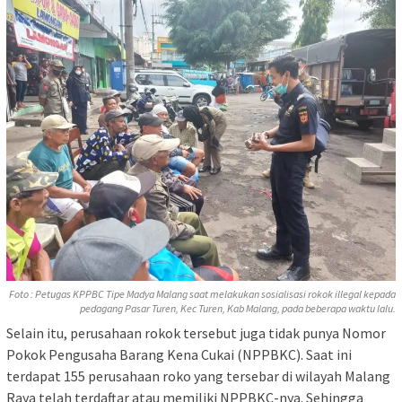
Foto : Petugas KPPBC Tipe Madya Malang saat melakukan sosialisasi rokok illegal kepada
pedagang Pasar Turen, Kec Turen, Kab Malang, pada beberapa waktu lalu.
Selain itu, perusahaan rokok tersebut juga tidak punya Nomor
Pokok Pengusaha Barang Kena Cukai (NPPBKC). Saat ini
terdapat 155 perusahaan roko yang tersebar di wilayah Malang
Raya telah terdaftar atau memiliki NPPBKC-nya. Sehingga