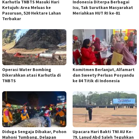
Karhutla TNBTS Masuki Hari
Indonesia Diterpa Berbagai
Ketujuh: Area Meluas ke
Isu, Tak Surutkan Masyarakat
Pasuruan, 520 Hektare Lahan
Meriahkan HUT RI ke-81
Terbakar
Operasi Water Bombing
Komitmen Berlanjut, Alfamart
Dikerahkan atasi Karhutla di
dan Sweety Perluas Posyandu
TNBTS
ke 84 Titik di Indonesia
Diduga Sengaja Dibakar, Pohon
Upacara Hari Bakti TNI AU Ke-
Mahoni Tumbang, Delapan
79, Lanud Abd Saleh Teguhkan