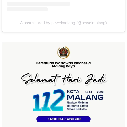
A post shared by peweimalang (@peweimalang)