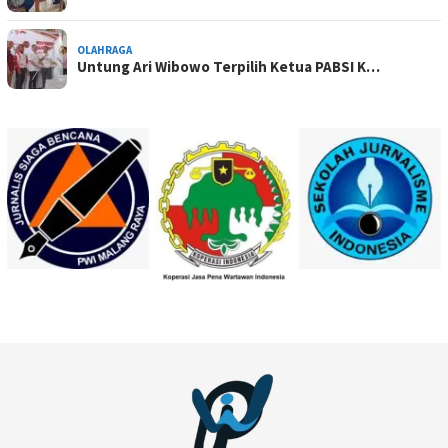
OLAHRAGA
Untung Ari Wibowo Terpilih Ketua PABSI K…