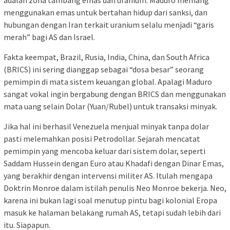
adalah zona tambang emas dan uranium. Maduro memang
menggunakan emas untuk bertahan hidup dari sanksi, dan
hubungan dengan Iran terkait uranium selalu menjadi “garis
merah” bagi AS dan Israel.
Fakta keempat, Brazil, Rusia, India, China, dan South Africa
(BRICS) ini sering dianggap sebagai “dosa besar” seorang
pemimpin di mata sistem keuangan global. Apalagi Maduro
sangat vokal ingin bergabung dengan BRICS dan menggunakan
mata uang selain Dolar (Yuan/Rubel) untuk transaksi minyak.
Jika hal ini berhasil Venezuela menjual minyak tanpa dolar
pasti melemahkan posisi Petrodollar. Sejarah mencatat
pemimpin yang mencoba keluar dari sistem dolar, seperti
Saddam Hussein dengan Euro atau Khadafi dengan Dinar Emas,
yang berakhir dengan intervensi militer AS. Itulah mengapa
Doktrin Monroe dalam istilah penulis Neo Monroe bekerja. Neo,
karena ini bukan lagi soal menutup pintu bagi kolonial Eropa
masuk ke halaman belakang rumah AS, tetapi sudah lebih dari
itu. Siapapun.