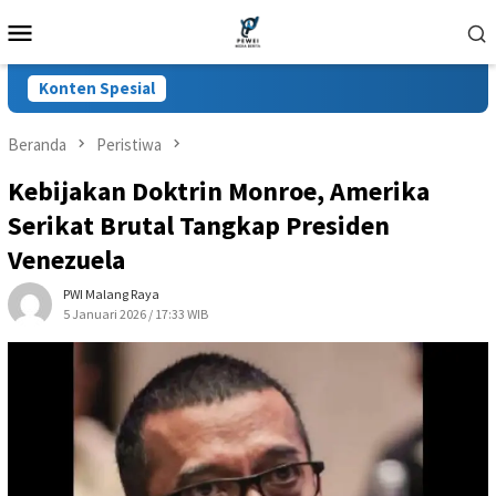
Loncat
Menu
ke
Mobile
konten
Konten Spesial
Beranda
Peristiwa
Kebijakan Doktrin Monroe, Amerika
Serikat Brutal Tangkap Presiden
Venezuela
PWI Malang Raya
5 Januari 2026 / 17:33 WIB