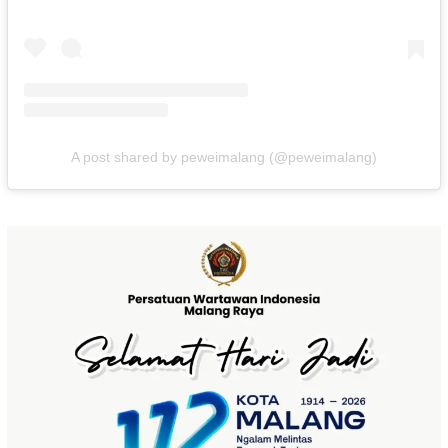
A post shared by peweimalang (@peweimalang)