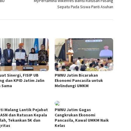
PBD
MyPertamina Wikenfes Bantu Ratusan Pasang
Sepatu Pada Siswa Panti Asuhan
uat Sinergi, FISIP UB
PWNU Jatim Bicarakan
ng dan KPID Jatim Jalin
Ekonomi Pancasila untuk
a Sama
Melindungi UMKM
ti Malang Lantik Pejabat
PWNU Jatim Gagas
 ASN dan Ratusan Kepala
Cangkrukan Ekonomi
lah, Tekankan 5K dan
Pancasila, Kawal UMKM Naik
gritas
Kelas