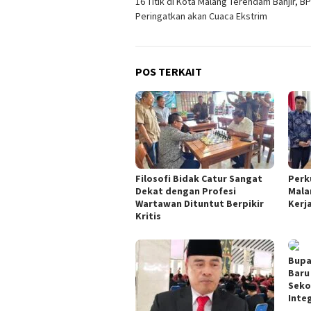
16 Titik di Kota Malang Terendam Banjir, B
pos
Peringatkan akan Cuaca Ekstrim
POS TERKAIT
Filosofi Bidak Catur Sangat
Perk
Dekat dengan Profesi
Mala
Wartawan Dituntut Berpikir
Kerj
Kritis
Bupa
Baru
Seko
Inte