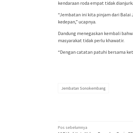
kendaraan roda empat tidak dianjur
“Jembatan ini kita pinjam dari Bala
kedepan,” ucapnya.
Dandung menegaskan kembali bahwa 
masyarakat tidak perlu khawatir.
“Dengan catatan patuhi bersama ket
Jembatan Sonokembang
Navigasi
Pos sebelumnya