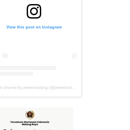
View this post on Instagram
A post shared by peweimalang (@peweimalang)