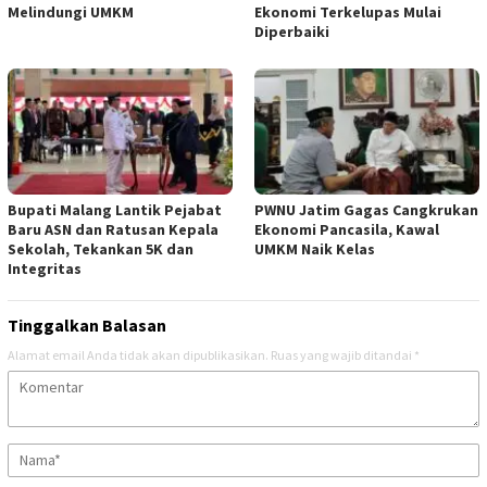
Melindungi UMKM
Ekonomi Terkelupas Mulai
Diperbaiki
Bupati Malang Lantik Pejabat
PWNU Jatim Gagas Cangkrukan
Baru ASN dan Ratusan Kepala
Ekonomi Pancasila, Kawal
Sekolah, Tekankan 5K dan
UMKM Naik Kelas
Integritas
Tinggalkan Balasan
Alamat email Anda tidak akan dipublikasikan.
Ruas yang wajib ditandai
*