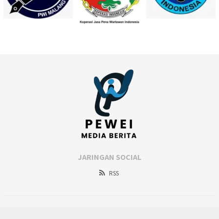
JARINGAN SOCIAL
RSS
Copyright@peweimalang.com