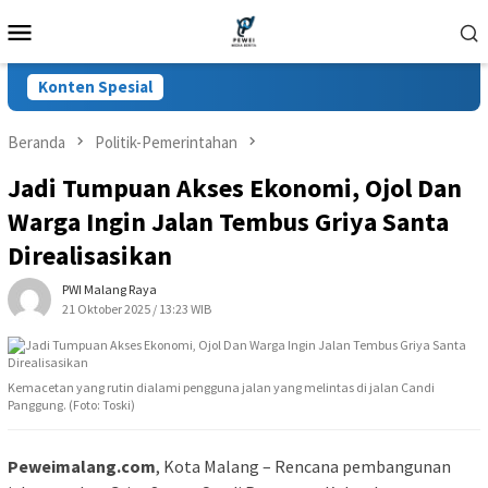
Loncat
Menu
ke
Mobile
konten
Konten Spesial
Beranda
Politik-Pemerintahan
Jadi Tumpuan Akses Ekonomi, Ojol Dan
Warga Ingin Jalan Tembus Griya Santa
Direalisasikan
PWI Malang Raya
21 Oktober 2025 / 13:23 WIB
Kemacetan yang rutin dialami pengguna jalan yang melintas di jalan Candi
Panggung. (Foto: Toski)
Peweimalang.com
, Kota Malang – Rencana pembangunan