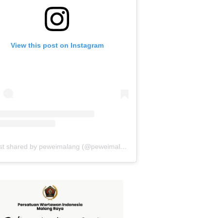
View this post on Instagram
A post shared by peweimalang (@peweimalang)