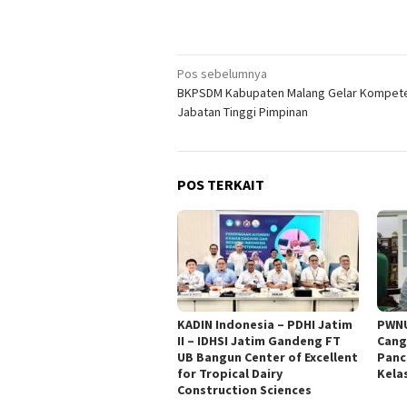
Navigasi
Pos sebelumnya
BKPSDM Kabupaten Malang Gelar Kompet
pos
Jabatan Tinggi Pimpinan
POS TERKAIT
KADIN Indonesia – PDHI Jatim
PWNU
II – IDHSI Jatim Gandeng FT
Cang
UB Bangun Center of Excellent
Panc
for Tropical Dairy
Kela
Construction Sciences