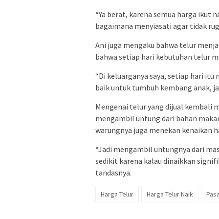
“Ya berat, karena semua harga ikut n
bagaimana menyiasati agar tidak rug
Ani juga mengaku bahwa telur menja
bahwa setiap hari kebutuhan telur me
“Di keluarganya saya, setiap hari i
baik untuk tumbuh kembang anak, jadi
Mengenai telur yang dijual kembali
mengambil untung dari bahan makana
warungnya juga menekan kenaikan har
“Jadi mengambil untungnya dari masa
sedikit karena kalau dinaikkan signif
tandasnya.
Harga Telur
Harga Telur Naik
Pasa