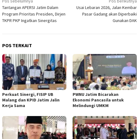
Navigasi
Pos sebelumnya
Pos berikutnya
Tantangan APERSI Jatim Dalam
Usai Lebaran 2026, Jalan Kembar
pos
Program Prioritas Presiden, Dirjen
Pasar Gadang akan Diperbaiki
TKPR PKP Ingatkan Sinergitas
Gunakan DAK
POS TERKAIT
Perkuat Sinergi, FISIP UB
PWNU Jatim Bicarakan
Malang dan KPID Jatim Jalin
Ekonomi Pancasila untuk
Kerja Sama
Melindungi UMKM