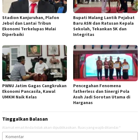
Stadion Kanjuruhan, Plafon
Bupati Malang Lantik Pejabat
Jebol dan Lantai Tribun
Baru ASN dan Ratusan Kepala
Ekonomi Terkelupas Mulai
Sekolah, Tekankan 5K dan
Diperbaiki
Integritas
PWNU Jatim Gagas Cangkrukan
Pencegahan Fenomena
Ekonomi Pancasila, Kawal
fatherless dan Sinergi Pola
UMKM Naik Kelas
Asuh Jadi Sorotan Utama di
Harganas
Tinggalkan Balasan
Alamat email Anda tidak akan dipublikasikan.
Ruas yang wajib ditandai
*