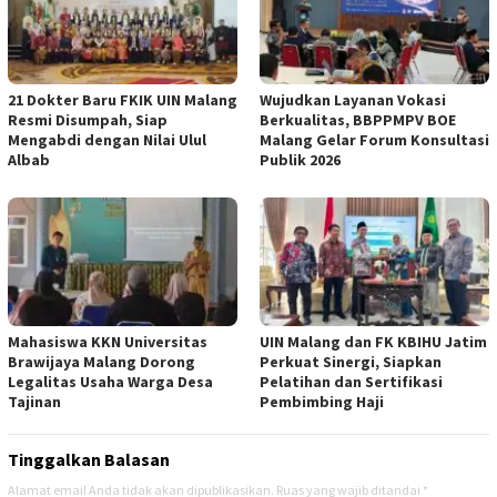
21 Dokter Baru FKIK UIN Malang
Wujudkan Layanan Vokasi
Resmi Disumpah, Siap
Berkualitas, BBPPMPV BOE
Mengabdi dengan Nilai Ulul
Malang Gelar Forum Konsultasi
Albab
Publik 2026
Mahasiswa KKN Universitas
UIN Malang dan FK KBIHU Jatim
Brawijaya Malang Dorong
Perkuat Sinergi, Siapkan
Legalitas Usaha Warga Desa
Pelatihan dan Sertifikasi
Tajinan
Pembimbing Haji
Tinggalkan Balasan
Alamat email Anda tidak akan dipublikasikan.
Ruas yang wajib ditandai
*