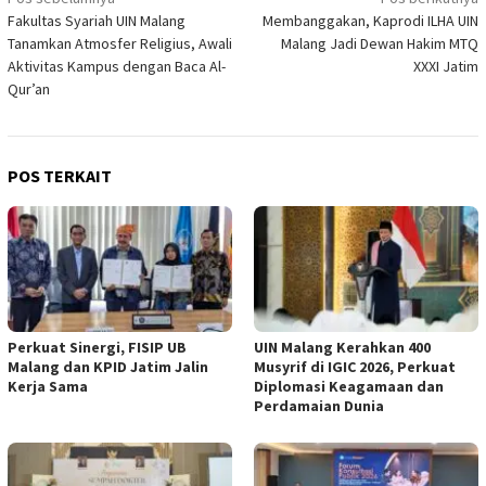
Navigasi
Fakultas Syariah UIN Malang
Membanggakan, Kaprodi ILHA UIN
pos
Tanamkan Atmosfer Religius, Awali
Malang Jadi Dewan Hakim MTQ
Aktivitas Kampus dengan Baca Al-
XXXI Jatim
Qur’an
POS TERKAIT
Perkuat Sinergi, FISIP UB
UIN Malang Kerahkan 400
Malang dan KPID Jatim Jalin
Musyrif di IGIC 2026, Perkuat
Kerja Sama
Diplomasi Keagamaan dan
Perdamaian Dunia