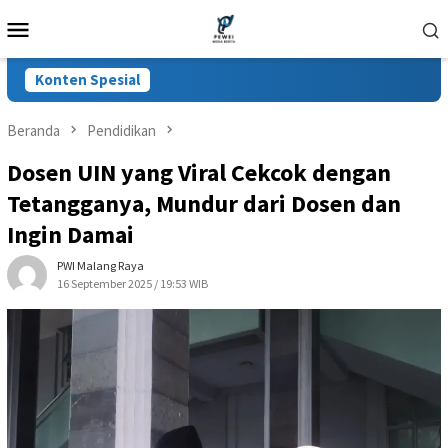
Loncat
Menu
ke
Mobile
konten
Konten Spesial
Beranda
Pendidikan
Dosen UIN yang Viral Cekcok dengan
Tetangganya, Mundur dari Dosen dan
Ingin Damai
PWI Malang Raya
16 September 2025 / 19:53 WIB