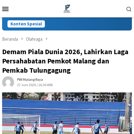
Loncat
Menu
ke
Mobile
konten
Konten Spesial
Beranda
Olahraga
Demam Piala Dunia 2026, Lahirkan Laga
Persahabatan Pemkot Malang dan
Pemkab Tulungagung
PWI Malang Raya
27 Juni 2026 / 16:36 WIB