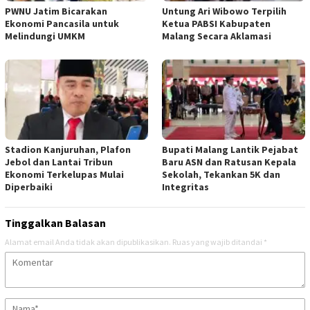
PWNU Jatim Bicarakan
Untung Ari Wibowo Terpilih
Ekonomi Pancasila untuk
Ketua PABSI Kabupaten
Melindungi UMKM
Malang Secara Aklamasi
Stadion Kanjuruhan, Plafon
Bupati Malang Lantik Pejabat
Jebol dan Lantai Tribun
Baru ASN dan Ratusan Kepala
Ekonomi Terkelupas Mulai
Sekolah, Tekankan 5K dan
Diperbaiki
Integritas
Tinggalkan Balasan
Alamat email Anda tidak akan dipublikasikan.
Ruas yang wajib ditandai
*