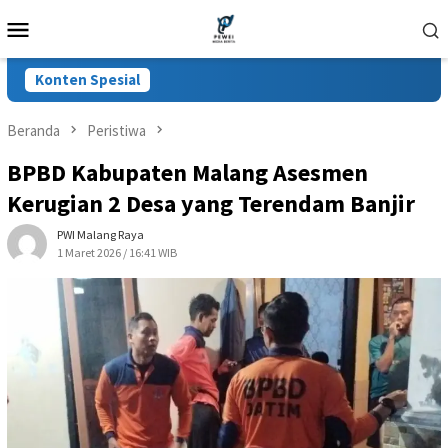
Loncat
Menu
ke
Mobile
konten
Konten Spesial
Beranda
Peristiwa
BPBD Kabupaten Malang Asesmen
Kerugian 2 Desa yang Terendam Banjir
PWI Malang Raya
1 Maret 2026 / 16:41 WIB