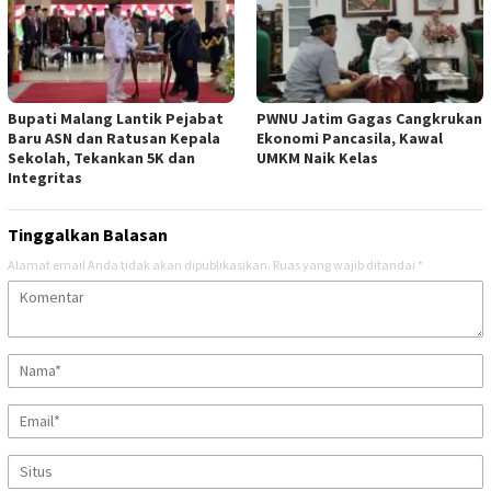
Bupati Malang Lantik Pejabat
PWNU Jatim Gagas Cangkrukan
Baru ASN dan Ratusan Kepala
Ekonomi Pancasila, Kawal
Sekolah, Tekankan 5K dan
UMKM Naik Kelas
Integritas
Tinggalkan Balasan
Alamat email Anda tidak akan dipublikasikan.
Ruas yang wajib ditandai
*