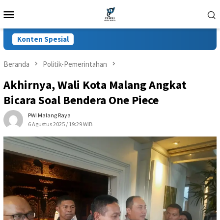
Loncat
Menu
ke
Mobile
konten
Konten Spesial
Beranda
Politik-Pemerintahan
Akhirnya, Wali Kota Malang Angkat
Bicara Soal Bendera One Piece
PWI Malang Raya
6 Agustus 2025 / 19:29 WIB