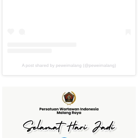
A post shared by peweimalang (@peweimalang)