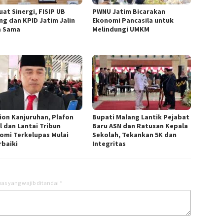
uat Sinergi, FISIP UB
PWNU Jatim Bicarakan
ng dan KPID Jatim Jalin
Ekonomi Pancasila untuk
a Sama
Melindungi UMKM
ion Kanjuruhan, Plafon
Bupati Malang Lantik Pejabat
l dan Lantai Tribun
Baru ASN dan Ratusan Kepala
omi Terkelupas Mulai
Sekolah, Tekankan 5K dan
rbaiki
Integritas
as yang wajib ditandai
*