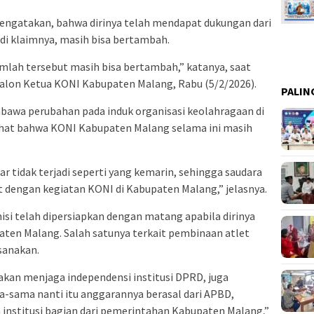
engatakan, bahwa dirinya telah mendapat dukungan dari
 di klaimnya, masih bisa bertambah.
jumlah tersebut masih bisa bertambah,” katanya, saat
Calon Ketua KONI Kabupaten Malang, Rabu (5/2/2026).
PALIN
mbawa perubahan pada induk organisasi keolahragaan di
ihat bahwa KONI Kabupaten Malang selama ini masih
r tidak terjadi seperti yang kemarin, sehingga saudara
it dengan kegiatan KONI di Kabupaten Malang,” jelasnya.
 misi telah dipersiapkan dengan matang apabila dirinya
aten Malang. Salah satunya terkait pembinaan atlet
sanakan.
akan menjaga independensi institusi DPRD, juga
a-sama nanti itu anggarannya berasal dari APBD,
institusi bagian dari pemerintahan Kabupaten Malang,”