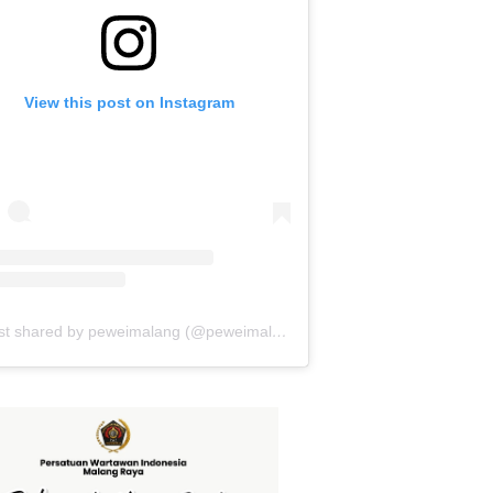
View this post on Instagram
A post shared by peweimalang (@peweimalang)