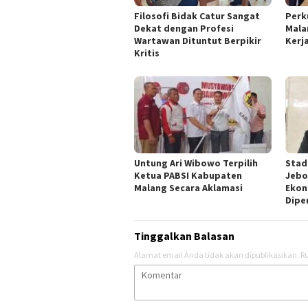
Filosofi Bidak Catur Sangat
Perk
Dekat dengan Profesi
Mala
Wartawan Dituntut Berpikir
Kerj
Kritis
Untung Ari Wibowo Terpilih
Stad
Ketua PABSI Kabupaten
Jebo
Malang Secara Aklamasi
Ekon
Dipe
Tinggalkan Balasan
Alamat email Anda tidak akan dipublikasikan.
Ru