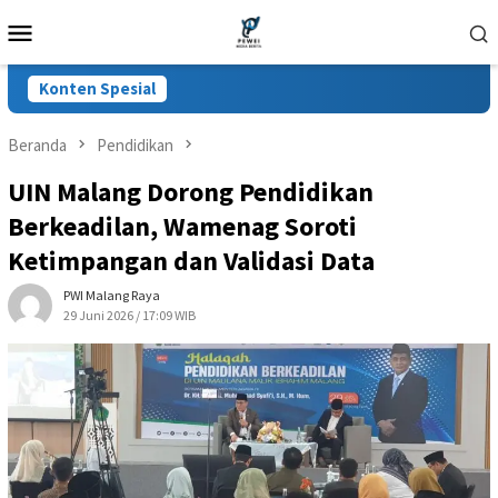
Loncat
Menu
ke
Mobile
konten
Konten Spesial
Beranda
Pendidikan
UIN Malang Dorong Pendidikan
Berkeadilan, Wamenag Soroti
Ketimpangan dan Validasi Data
PWI Malang Raya
29 Juni 2026 / 17:09 WIB