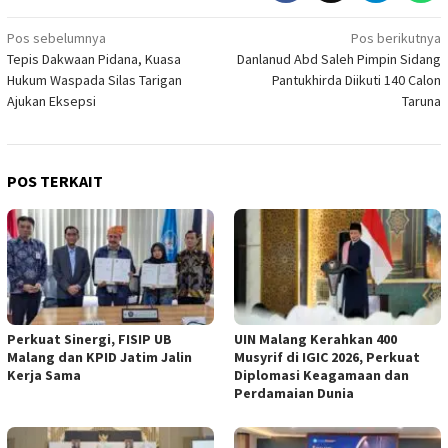
Navigasi
Pos sebelumnya
Pos berikutnya
Tepis Dakwaan Pidana, Kuasa
Danlanud Abd Saleh Pimpin Sidang
pos
Hukum Waspada Silas Tarigan
Pantukhirda Diikuti 140 Calon
Ajukan Eksepsi
Taruna
POS TERKAIT
Perkuat Sinergi, FISIP UB
UIN Malang Kerahkan 400
Malang dan KPID Jatim Jalin
Musyrif di IGIC 2026, Perkuat
Kerja Sama
Diplomasi Keagamaan dan
Perdamaian Dunia