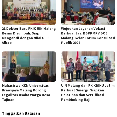
21 Dokter Baru FKIK UIN Malang
Wujudkan Layanan Vokasi
Resmi Disumpah, Siap
Berkualitas, BBPPMPV BOE
Mengabdi dengan Nilai Ulul
Malang Gelar Forum Konsultasi
Albab
Publik 2026
Mahasiswa KKN Universitas
UIN Malang dan FK KBIHU Jatim
Brawijaya Malang Dorong
Perkuat Sinergi, Siapkan
Legalitas Usaha Warga Desa
Pelatihan dan Sertifikasi
Tajinan
Pembimbing Haji
Tinggalkan Balasan