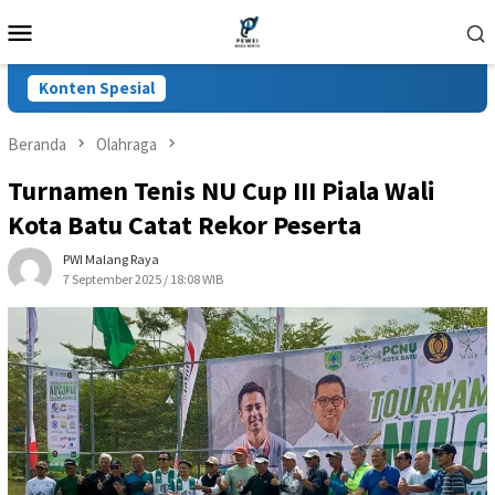
Loncat
Menu
ke
Mobile
konten
Konten Spesial
Beranda
Olahraga
Turnamen Tenis NU Cup III Piala Wali
Kota Batu Catat Rekor Peserta
PWI Malang Raya
7 September 2025 / 18:08 WIB