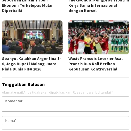
Jebol dan Lantai Tribun
Taekwondo, Pengprov TI Jatim
Ekonomi Terkelupas Mulai
Kerja Sama Internasional
Diperbaiki
dengan Korsel
Spanyol Kalahkan Argentina 1-
Wasit Francois Letexier Asal
0, Jago Bupati Malang Juara
Prancis Dua Kali Berikan
Piala Dunia FIFA 2026
Keputusan Kontroversial
Tinggalkan Balasan
Alamat email Anda tidak akan dipublikasikan.
Ruas yang wajib ditandai
*