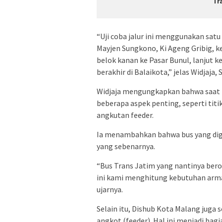
Tr
“Uji coba jalur ini menggunakan sat
Mayjen Sungkono, Ki Ageng Gribig, 
belok kanan ke Pasar Bunul, lanjut k
berakhir di Balaikota,” jelas Widjaja,
Widjaja mengungkapkan bahwa saat i
beberapa aspek penting, seperti titi
angkutan feeder.
Ia menambahkan bahwa bus yang digu
yang sebenarnya.
“Bus Trans Jatim yang nantinya bero
ini kami menghitung kebutuhan armad
ujarnya.
Selain itu, Dishub Kota Malang jug
angkot (feeder). Hal ini menjadi bagi