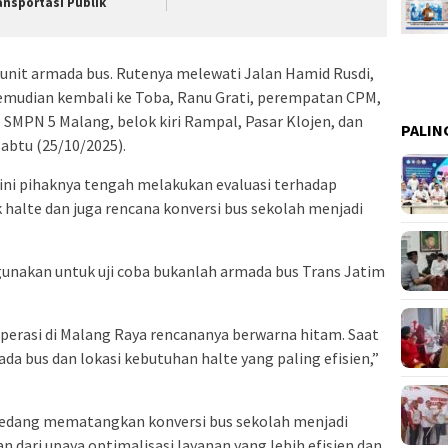
ansportasi Publik
u unit armada bus. Rutenya melewati Jalan Hamid Rusdi,
kemudian kembali ke Toba, Ranu Grati, perempatan CPM,
e SMPN 5 Malang, belok kiri Rampal, Pasar Klojen, dan
PALIN
 Sabtu (25/10/2025).
ni pihaknya tengah melakukan evaluasi terhadap
k halte dan juga rencana konversi bus sekolah menjadi
nakan untuk uji coba bukanlah armada bus Trans Jatim
perasi di Malang Raya rencananya berwarna hitam. Saat
a bus dan lokasi kebutuhan halte yang paling efisien,”
a sedang mematangkan konversi bus sekolah menjadi
an dari upaya optimalisasi layanan yang lebih efisien dan