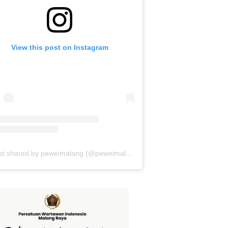
View this post on Instagram
A post shared by peweimalang (@peweimalang)