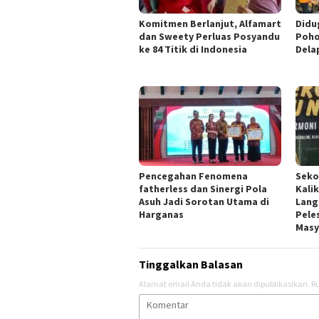
Komitmen Berlanjut, Alfamart
Didu
dan Sweety Perluas Posyandu
Poho
ke 84 Titik di Indonesia
Dela
Pencegahan Fenomena
Seko
fatherless dan Sinergi Pola
Kali
Asuh Jadi Sorotan Utama di
Lang
Harganas
Pele
Masy
Tinggalkan Balasan
Alamat email Anda tidak akan dipublikasikan.
Ru