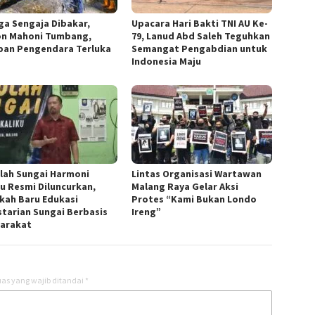
ga Sengaja Dibakar,
Upacara Hari Bakti TNI AU Ke-
n Mahoni Tumbang,
79, Lanud Abd Saleh Teguhkan
pan Pengendara Terluka
Semangat Pengabdian untuk
Indonesia Maju
lah Sungai Harmoni
Lintas Organisasi Wartawan
ku Resmi Diluncurkan,
Malang Raya Gelar Aksi
kah Baru Edukasi
Protes “Kami Bukan Londo
starian Sungai Berbasis
Ireng”
arakat
as yang wajib ditandai
*