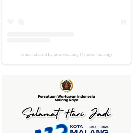
A post shared by peweimalang (@peweimalang)