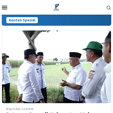
Loncat
Menu
ke
Mobile
konten
Konten Spesial
30 April 2025 / 13:10 WIB