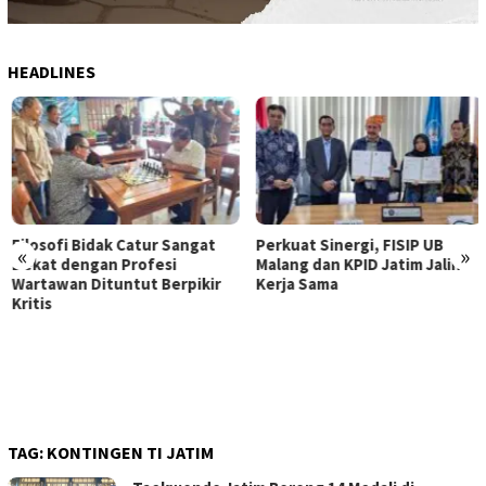
HEADLINES
Filosofi Bidak Catur Sangat
Perkuat Sinergi, FISIP UB
«
»
Dekat dengan Profesi
Malang dan KPID Jatim Jalin
Wartawan Dituntut Berpikir
Kerja Sama
Kritis
TAG:
KONTINGEN TI JATIM