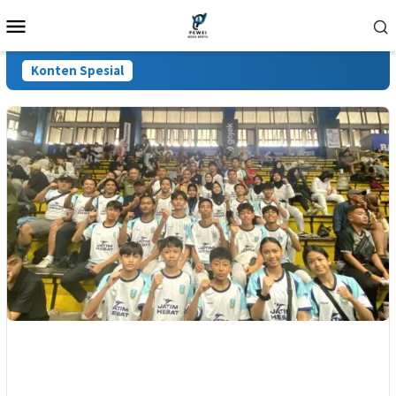
Loncat
Menu
ke
Mobile
konten
Konten Spesial