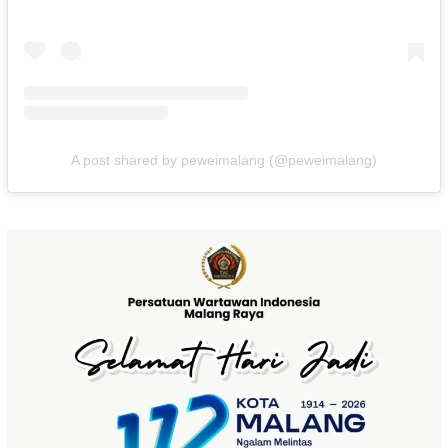
A post shared by peweimalang (@peweimalang)