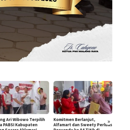
ng Ari Wibowo Terpilih
Komitmen Berlanjut,
KADIN 
»
a PABSI Kabupaten
Alfamart dan Sweety Perluas
II – I
ng Secara Aklamasi
Posyandu ke 84 Titik di
UB Ba