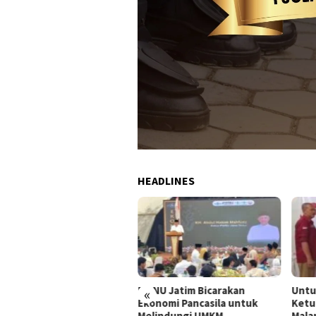
HEADLINES
kuat Sinergi, FISIP UB
PWNU Jatim Bicarakan
Untu
«
ang dan KPID Jatim Jalin
Ekonomi Pancasila untuk
Ketu
ja Sama
Melindungi UMKM
Mala