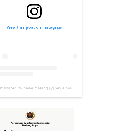
View this post on Instagram
A post shared by peweimalang (@peweimalang)