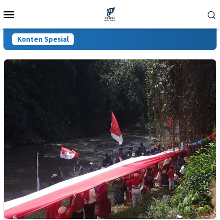
Loncat
Menu
ke
Mobile
konten
Konten Spesial