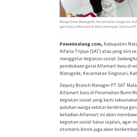
Warga Desa Watugede, Kecamatan Singosari, Ka
gerai baru Alfamart di desa setempat. (Humas PT
Peweimalang.com,
Kabupaten Mala
Alfaria Trijaya (SAT) atau yang kini
menggelar kegiatan sosial. Sedangka
pembukaan gerai Alfamart baru di 
Watugede, Kecamatan Singosari, Ka
Deputy Branch Manager PT SAT Malan
Alfamart baru di Perumahan Bumi M
kegiatan sosial yang kami laksanak
puluhan warga sekitar berdirinya ger
kehadian Alfamart ini akan membawa 
kegiatan sosial harus sejalan, agar
otomatis bisnis juga akan berkemban