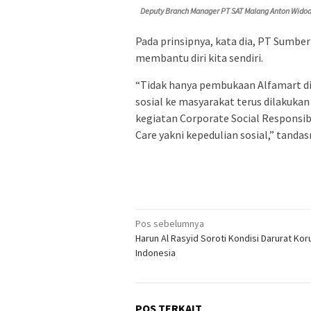
Deputy Branch Manager PT SAT Malang Anton Widod
Pada prinsipnya, kata dia, PT Sumber
membantu diri kita sendiri.
“Tidak hanya pembukaan Alfamart di
sosial ke masyarakat terus dilakukan
kegiatan Corporate Social Responsib
Care yakni kepedulian sosial,” tandasn
Navigasi
Pos sebelumnya
Harun Al Rasyid Soroti Kondisi Darurat Koru
pos
Indonesia
POS TERKAIT