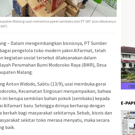
bupaten Malang saat menerima paket sembako dari PT SAT atas dibukanya
 SAT)
ng – Dalam mengembangkan bisnisnya, PT Sumber
 sebagai pengelola toko modern yakni Alfarmat, telah
n kegiatan sosial tersebut dilaksanakan dalam
wilayah Perumahan Bumi Modoroko Raya (BMR), Desa
bupaten Malang.
g Anton Widodo, Sabtu (13/9), usai membuka gerai
odoroko, Kecamatan Singosari menyampaikan, bahwa
an ini berupa sembilan bahan pokok (sembako) kepada
E-PAP
ai Alfamart baru. Sehingga dirinya berharap dengan
berkah bagi masyarakat sekitarnya. Sebab, bisnis dan
 masyarakat sekitar toko merasa menyatu, maka secara
g baik.