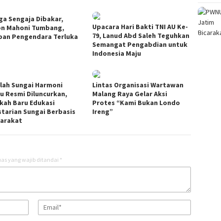
ga Sengaja Dibakar,
Upacara Hari Bakti TNI AU Ke-
n Mahoni Tumbang,
79, Lanud Abd Saleh Teguhkan
pan Pengendara Terluka
Semangat Pengabdian untuk
Indonesia Maju
lah Sungai Harmoni
Lintas Organisasi Wartawan
ku Resmi Diluncurkan,
Malang Raya Gelar Aksi
kah Baru Edukasi
Protes “Kami Bukan Londo
starian Sungai Berbasis
Ireng”
arakat
as yang wajib ditandai
*