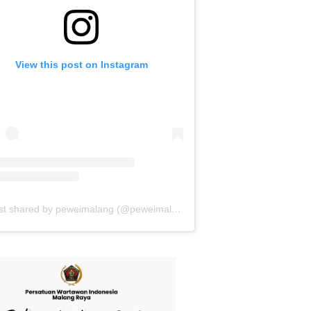
View this post on Instagram
A post shared by peweimalang (@peweimalang)