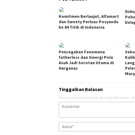
Didu
Komitmen Berlanjut, Alfamart
Poho
dan Sweety Perluas Posyandu
Dela
ke 84 Titik di Indonesia
Pencegahan Fenomena
Seko
fatherless dan Sinergi Pola
Kali
Asuh Jadi Sorotan Utama di
Lang
Harganas
Pele
Masy
Tinggalkan Balasan
Alamat email Anda tidak akan dipublikasikan.
Ru