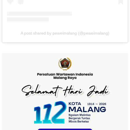
A post shared by peweimalang (@peweimalang)