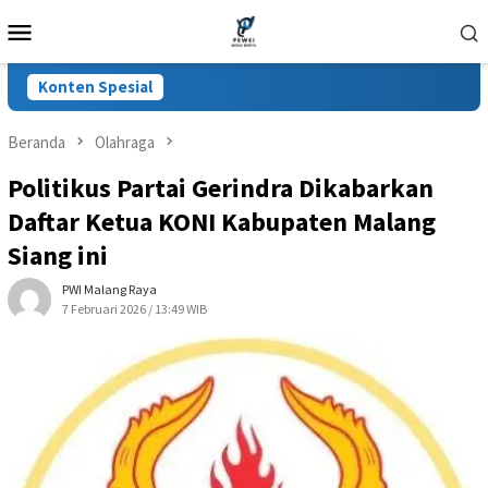
Loncat
Menu
ke
Mobile
konten
Konten Spesial
Beranda
Olahraga
Politikus Partai Gerindra Dikabarkan
Daftar Ketua KONI Kabupaten Malang
Siang ini
PWI Malang Raya
7 Februari 2026 / 13:49 WIB