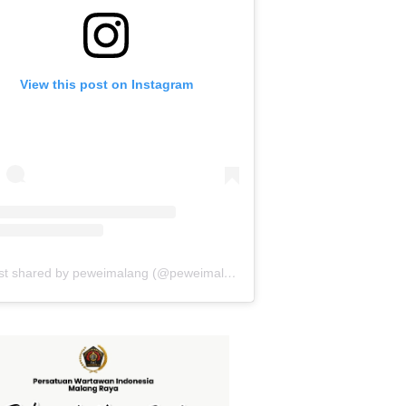
View this post on Instagram
A post shared by peweimalang (@peweimalang)