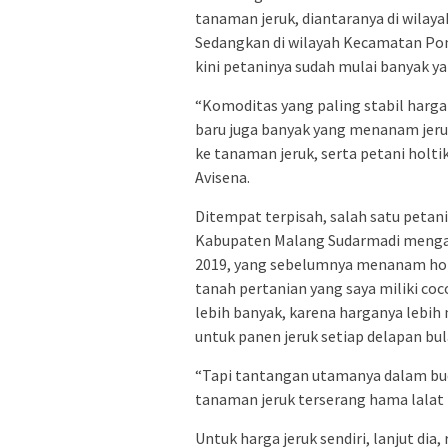
tanaman jeruk, diantaranya di wila
Sedangkan di wilayah Kecamatan Po
kini petaninya sudah mulai banyak ya
“Komoditas yang paling stabil hargany
baru juga banyak yang menanam jeruk
ke tanaman jeruk, serta petani holti
Avisena.
Ditempat terpisah, salah satu petan
Kabupaten Malang Sudarmadi mengata
2019, yang sebelumnya menanam holti
tanah pertanian yang saya miliki coc
lebih banyak, karena harganya lebi
untuk panen jeruk setiap delapan bul
“Tapi tantangan utamanya dalam budi
tanaman jeruk terserang hama lalat
Untuk harga jeruk sendiri, lanjut dia,