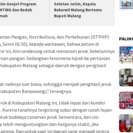
tim Genjot Program
Selatan Jatim, Kepala
NTING dan Bedah
Bakorwil Malang Bertemu
mah
Bupati Malang
anaman Pangan, Hortikultura, dan Perkebunan (DTPHP)
PALIN
 Senin (6/10), kepada wartawan, bahwa petani di
ir ini, kini cenderung untuk menanam jeruk. Sebelumnya
man pangan. Sedangkan fenomena hijrah ke pertanian
n Kabupaten Malang sebagai daerah dengan penghasil
t naiknya luar biasa, sehingga menjadi penghasil jeruk
 Kabupaten Banyuwangi,” terangnya.
uk di Kabupaten Malang ini, tidak lepas dari kondisi
. Karena tanahnya tergolong subur dengan curah hujan
ntuk budidaya tanaman jeruk. Sementara, dari sisi
ap lebih menguntungkan dan harganya stabil, jika
ainnya. Dan untuk saat ini daerah yang menjadi sentra