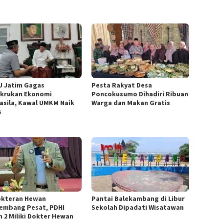
 Jatim Gagas
Pesta Rakyat Desa
krukan Ekonomi
Poncokusumo Dihadiri Ribuan
asila, Kawal UMKM Naik
Warga dan Makan Gratis
s
kteran Hewan
Pantai Balekambang di Libur
embang Pesat, PDHI
Sekolah Dipadati Wisatawan
m 2 Miliki Dokter Hewan