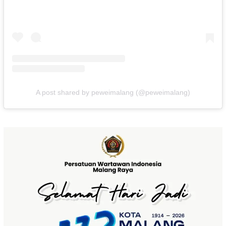
A post shared by peweimalang (@peweimalang)