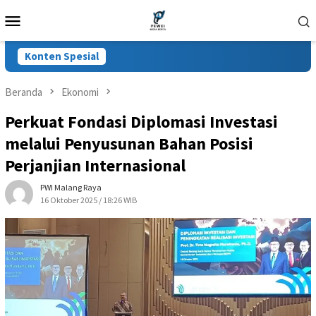
Loncat
Menu
ke
Mobile
konten
Konten Spesial
Beranda
Ekonomi
Perkuat Fondasi Diplomasi Investasi
melalui Penyusunan Bahan Posisi
Perjanjian Internasional
PWI Malang Raya
16 Oktober 2025 / 18:26 WIB