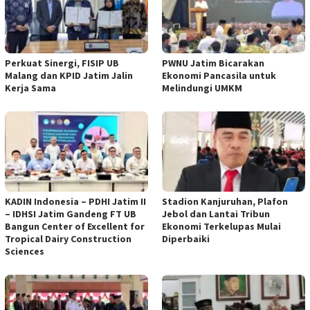
Perkuat Sinergi, FISIP UB
PWNU Jatim Bicarakan
Malang dan KPID Jatim Jalin
Ekonomi Pancasila untuk
Kerja Sama
Melindungi UMKM
KADIN Indonesia – PDHI Jatim II
Stadion Kanjuruhan, Plafon
– IDHSI Jatim Gandeng FT UB
Jebol dan Lantai Tribun
Bangun Center of Excellent for
Ekonomi Terkelupas Mulai
Tropical Dairy Construction
Diperbaiki
Sciences