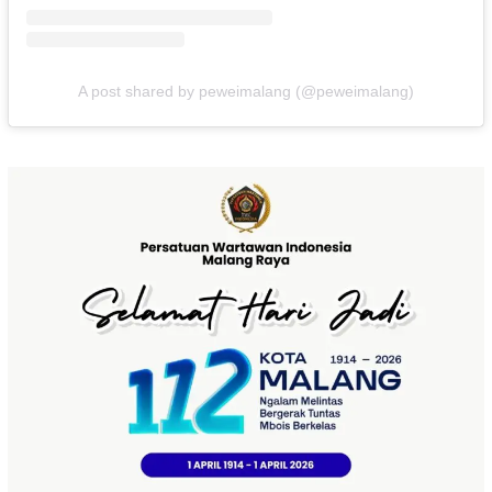
A post shared by peweimalang (@peweimalang)