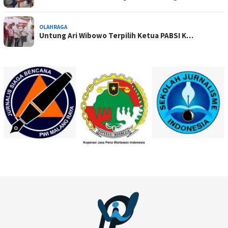
OLAHRAGA
Untung Ari Wibowo Terpilih Ketua PABSI K…