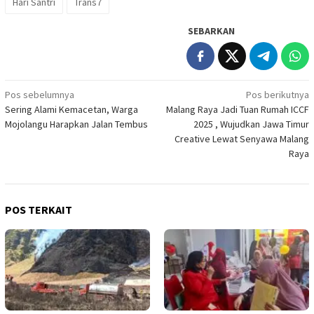
Hari Santri
Trans7
SEBARKAN
Navigasi
Pos sebelumnya
Pos berikutnya
Sering Alami Kemacetan, Warga
Malang Raya Jadi Tuan Rumah ICCF
pos
Mojolangu Harapkan Jalan Tembus
2025 , Wujudkan Jawa Timur
Creative Lewat Senyawa Malang
Raya
POS TERKAIT