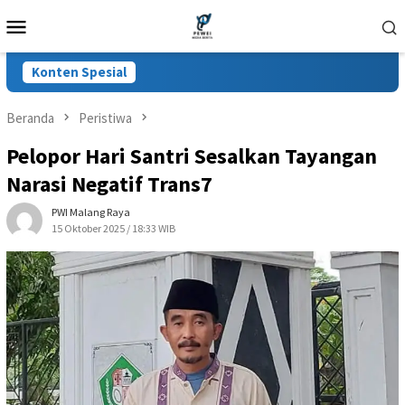
Loncat
Menu
ke
Mobile
konten
Konten Spesial
Beranda
Peristiwa
Pelopor Hari Santri Sesalkan Tayangan
Narasi Negatif Trans7
PWI Malang Raya
15 Oktober 2025 / 18:33 WIB