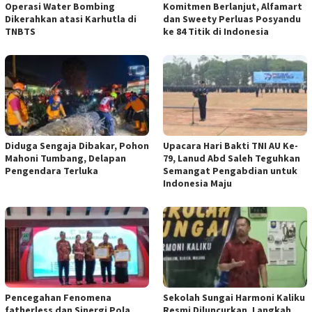
Operasi Water Bombing
Komitmen Berlanjut, Alfamart
Dikerahkan atasi Karhutla di
dan Sweety Perluas Posyandu
TNBTS
ke 84 Titik di Indonesia
Diduga Sengaja Dibakar, Pohon
Upacara Hari Bakti TNI AU Ke-
Mahoni Tumbang, Delapan
79, Lanud Abd Saleh Teguhkan
Pengendara Terluka
Semangat Pengabdian untuk
Indonesia Maju
Pencegahan Fenomena
Sekolah Sungai Harmoni Kaliku
fatherless dan Sinergi Pola
Resmi Diluncurkan, Langkah