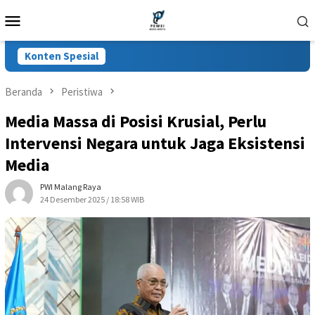
Loncat
Menu
ke
Mobile
konten
Konten Spesial
Beranda
Peristiwa
Media Massa di Posisi Krusial, Perlu
Intervensi Negara untuk Jaga Eksistensi
Media
PWI Malang Raya
24 Desember 2025 / 18:58 WIB