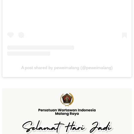
A post shared by peweimalang (@peweimalang)