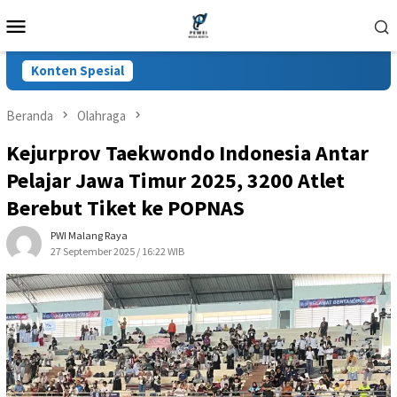
Loncat
Menu
ke
Mobile
konten
Konten Spesial
Beranda
Olahraga
Kejurprov Taekwondo Indonesia Antar
Pelajar Jawa Timur 2025, 3200 Atlet
Berebut Tiket ke POPNAS
PWI Malang Raya
27 September 2025 / 16:22 WIB