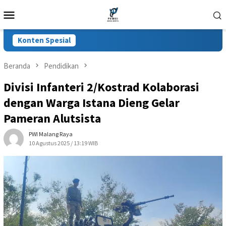
Loncat
Menu
ke
Mobile
konten
Konten Spesial
Beranda
Pendidikan
Divisi Infanteri 2/Kostrad Kolaborasi
dengan Warga Istana Dieng Gelar
Pameran Alutsista
PWI Malang Raya
10 Agustus 2025 / 13:19 WIB