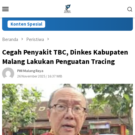
Loncat
Menu
ke
Mobile
konten
Konten Spesial
Beranda
Peristiwa
Cegah Penyakit TBC, Dinkes Kabupaten
Malang Lakukan Penguatan Tracing
PWI Malang Raya
26 November 2025 / 16:37 WIB