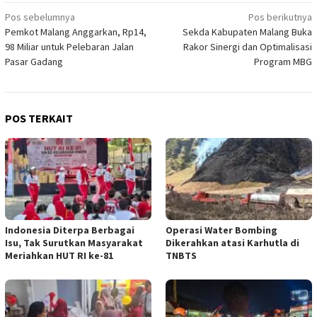
Navigasi
Pos sebelumnya
Pos berikutnya
Pemkot Malang Anggarkan, Rp14,
Sekda Kabupaten Malang Buka
pos
98 Miliar untuk Pelebaran Jalan
Rakor Sinergi dan Optimalisasi
Pasar Gadang
Program MBG
POS TERKAIT
Indonesia Diterpa Berbagai
Operasi Water Bombing
Isu, Tak Surutkan Masyarakat
Dikerahkan atasi Karhutla di
Meriahkan HUT RI ke-81
TNBTS