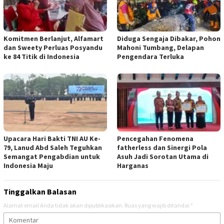
Komitmen Berlanjut, Alfamart
Diduga Sengaja Dibakar, Pohon
dan Sweety Perluas Posyandu
Mahoni Tumbang, Delapan
ke 84 Titik di Indonesia
Pengendara Terluka
Upacara Hari Bakti TNI AU Ke-
Pencegahan Fenomena
79, Lanud Abd Saleh Teguhkan
fatherless dan Sinergi Pola
Semangat Pengabdian untuk
Asuh Jadi Sorotan Utama di
Indonesia Maju
Harganas
Tinggalkan Balasan
Alamat email Anda tidak akan dipublikasikan.
Ruas yang wajib ditandai
*