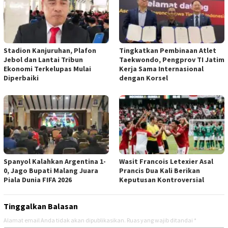
Stadion Kanjuruhan, Plafon
Tingkatkan Pembinaan Atlet
Jebol dan Lantai Tribun
Taekwondo, Pengprov TI Jatim
Ekonomi Terkelupas Mulai
Kerja Sama Internasional
Diperbaiki
dengan Korsel
Spanyol Kalahkan Argentina 1-
Wasit Francois Letexier Asal
0, Jago Bupati Malang Juara
Prancis Dua Kali Berikan
Piala Dunia FIFA 2026
Keputusan Kontroversial
Tinggalkan Balasan
Alamat email Anda tidak akan dipublikasikan.
Ruas yang wajib ditandai
*