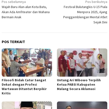
Navigasi
Pos sebelumnya
Pos berikutnya
Wajah Baru Alun-alun Kota Batu,
Festival Bulutangkis U-15 Piala
pos
Akan Ada Amfiteater dan Wahana
Menpora 2025, Ajang
Bermain Anak
Penggemblengan Mental Atlet
Sejak Dini
POS TERKAIT
Filosofi Bidak Catur Sangat
Untung Ari Wibowo Terpilih
Dekat dengan Profesi
Ketua PABSI Kabupaten
Wartawan Dituntut Berpikir
Malang Secara Aklamasi
Kritis