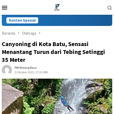
Loncat
Menu
ke
Mobile
konten
Konten Spesial
Beranda
Olahraga
Canyoning di Kota Batu, Sensasi
Menantang Turun dari Tebing Setinggi
35 Meter
PWI Malang Raya
5 Oktober 2025 / 17:01 WIB