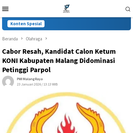
Loncat
Menu
ke
Mobile
konten
Konten Spesial
Beranda
Olahraga
Cabor Resah, Kandidat Calon Ketum
KONI Kabupaten Malang Didominasi
Petinggi Parpol
PWI Malang Raya
23 Januari 2026 / 13:13 WIB