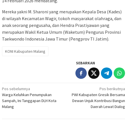
14 Februari 2026 mendatang.
Mereka yakni M. Sharoni yang merupakan Kepala Desa (Kades)
di wilayah Kecamatan Wagir, tokoh masyarakat olahraga, dan
anak seorang pengusaha, dan Hendra Prastiyawan yang
merupakan Wakil Ketua Umum (Waketum) Pengurus Provinsi
Taekwondo Indonesia Jawa Timur (Pengprov TI Jatim).
KONI Kabupaten Malang
SEBARKAN
Navigasi
Pos sebelumnya
Pos berikutnya
Warga Keluhkan Penumpukan
PWI Kabupaten Gresik Bersama
pos
Sampah, Ini Tanggapan DLH Kota
Dewan Unjuk Kontribusi Bangun
Malang
Daerah Lewat Dialog