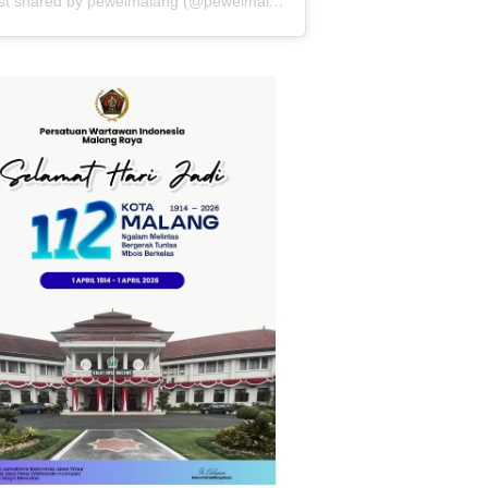
A post shared by peweimalang (@peweimalang)