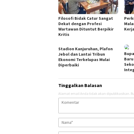
Filosofi Bidak Catur Sangat
Perk
Dekat dengan Profesi
Mala
Wartawan Dituntut Berpikir
Kerj
Kritis
Stadion Kanjuruhan, Plafon
Bupa
Jebol dan Lantai Tribun
Baru
Ekonomi Terkelupas Mulai
Seko
Diperbaiki
Inte
Tinggalkan Balasan
Alamat email Anda tidak akan dipublikasikan.
Ru