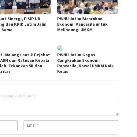
uat Sinergi, FISIP UB
PWNU Jatim Bicarakan
ng dan KPID Jatim Jalin
Ekonomi Pancasila untuk
a Sama
Melindungi UMKM
ti Malang Lantik Pejabat
PWNU Jatim Gagas
 ASN dan Ratusan Kepala
Cangkrukan Ekonomi
lah, Tekankan 5K dan
Pancasila, Kawal UMKM Naik
gritas
Kelas
as yang wajib ditandai
*