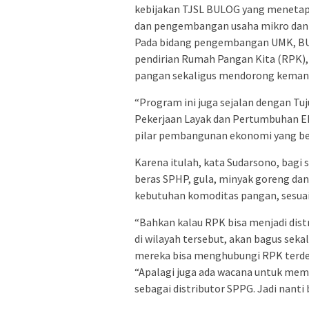
kebijakan TJSL BULOG yang menetapka
dan pengembangan usaha mikro dan k
Pada bidang pengembangan UMK, B
pendirian Rumah Pangan Kita (RPK), 
pangan sekaligus mendorong kemand
“Program ini juga sejalan dengan T
Pekerjaan Layak dan Pertumbuhan E
pilar pembangunan ekonomi yang ber
Karena itulah, kata Sudarsono, bagi
beras SPHP, gula, minyak goreng da
kebutuhan komoditas pangan, sesuai
“Bahkan kalau RPK bisa menjadi dis
di wilayah tersebut, akan bagus sek
mereka bisa menghubungi RPK terde
“Apalagi juga ada wacana untuk mem
sebagai distributor SPPG. Jadi nanti