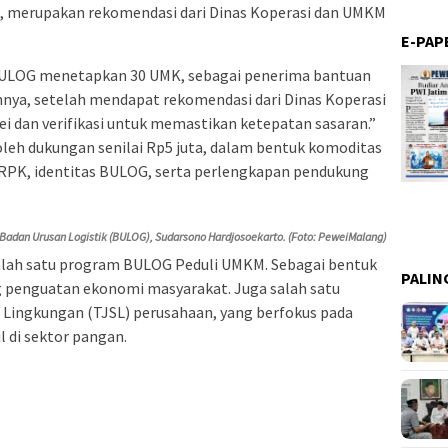
n, merupakan rekomendasi dari Dinas Koperasi dan UMKM
E-PAP
), BULOG menetapkan 30 UMK, sebagai penerima bantuan
nnya, setelah mendapat rekomendasi dari Dinas Koperasi
ei dan verifikasi untuk memastikan ketepatan sasaran.”
eh dukungan senilai Rp5 juta, dalam bentuk komoditas
RPK, identitas BULOG, serta perlengkapan pendukung
Badan Urusan Logistik (BULOG), Sudarsono Hardjosoekarto. (Foto: PeweiMalang)
salah satu program BULOG Peduli UMKM. Sebagai bentuk
PALIN
enguatan ekonomi masyarakat. Juga salah satu
Lingkungan (TJSL) perusahaan, yang berfokus pada
 di sektor pangan.