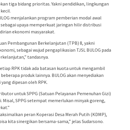
n tiga bidang prioritas. Yakni pendidikan, lingkungan
ecil.
ULOG menjalankan program pemberian modal awal
sebagai upaya memperkuat jaringan hilir distribusi
irian ekonomi masyarakat.
ujuan Pembangunan Berkelanjutan (TPB) 8, yakni
konomi, sebagai wujud pengaplikasian TJSL BULOG pada
kelanjutan,” tandasnya.
 setiap RPK tidak ada batasan kuota untuk mengambil
n beberapa produk lainnya. BULOG akan menyediakan
 yang dipesan oleh RPK.
tributor untuk SPPG (Satuan Pelayanan Pemenuhan Gizi)
ali. Misal, SPPG setempat memerlukan minyak goreng,
kat.”
aksimalkan peran Koperasi Desa Merah Putih (KDMP),
 bisa kita sinergikan bersama-sama,” jelas Sudarsono.