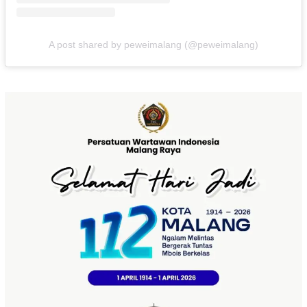
A post shared by peweimalang (@peweimalang)