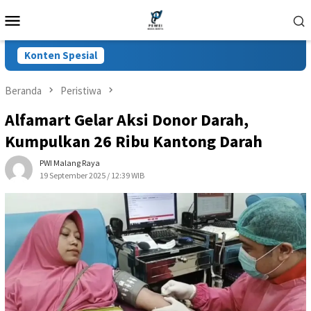
Loncat
Menu
ke
Mobile
konten
Konten Spesial
Beranda
Peristiwa
Alfamart Gelar Aksi Donor Darah,
Kumpulkan 26 Ribu Kantong Darah
PWI Malang Raya
19 September 2025 / 12:39 WIB