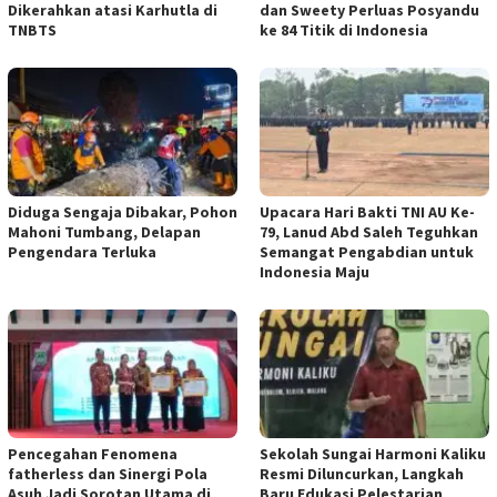
Dikerahkan atasi Karhutla di
dan Sweety Perluas Posyandu
TNBTS
ke 84 Titik di Indonesia
Diduga Sengaja Dibakar, Pohon
Upacara Hari Bakti TNI AU Ke-
Mahoni Tumbang, Delapan
79, Lanud Abd Saleh Teguhkan
Pengendara Terluka
Semangat Pengabdian untuk
Indonesia Maju
Pencegahan Fenomena
Sekolah Sungai Harmoni Kaliku
fatherless dan Sinergi Pola
Resmi Diluncurkan, Langkah
Asuh Jadi Sorotan Utama di
Baru Edukasi Pelestarian