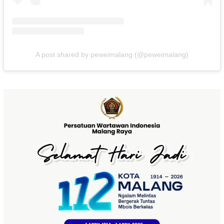
A post shared by peweimalang (@peweimalang)